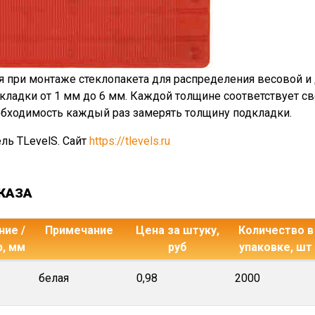
я при монтаже стеклопакета для распределения весовой и 
кладки от 1 мм до 6 мм. Каждой толщине соответствует сво
обходимость каждый раз замерять толщину подкладки.
ль TLevelS. Сайт
https://tlevels.ru
КАЗА
ие /
Примечание
Цена за штуку,
Количество в
р, мм
руб
упаковке, шт
белая
0,98
2000