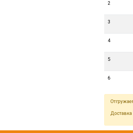
2
3
4
5
6
Отгружае
Доставка 