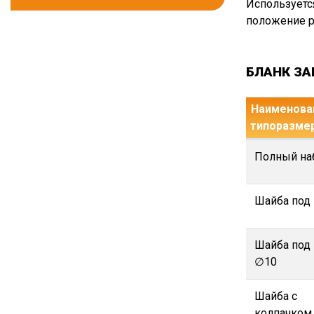
Используетс
положение р
БЛАНК ЗА
Наименован
типоразме
Полный на
Шайба под
Шайба под
∅10
Шайба с
колпачком