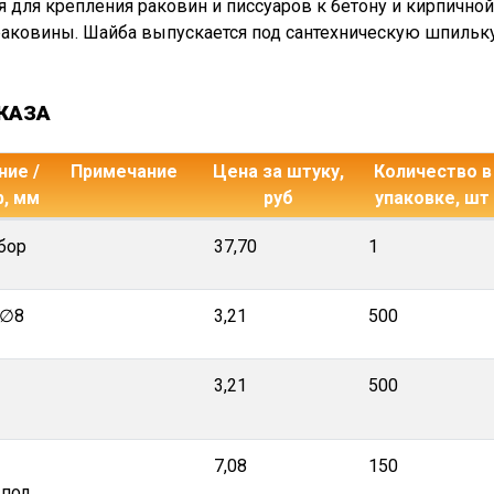
я для крепления раковин и писсуаров к бетону и кирпично
аковины. Шайба выпускается под сантехническую шпильку
КАЗА
ие /
Примечание
Цена за штуку,
Количество в
р, мм
руб
упаковке, шт
бор
37,70
1
 ∅8
3,21
500
3,21
500
7,08
150
 под