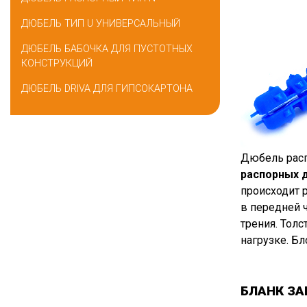
ДЮБЕЛЬ ТИП U УНИВЕРСАЛЬНЫЙ
ДЮБЕЛЬ БАБОЧКА ДЛЯ ПУСТОТНЫХ
КОНСТРУКЦИЙ
ДЮБЕЛЬ DRIVA ДЛЯ ГИПСОКАРТОНА
Дюбель расп
распорных 
происходит 
в передней 
трения. Тол
нагрузке. Б
БЛАНК ЗА