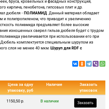
ек, бруса, кровельных и фасадных конструкций,
ого кирпича, пенобетона, гипсовых плит и др.
риал дюбеля -
ПОЛИАМИД
. Данный материал обладает
м и полипропиленом, что приводит к увеличению
есткость полиамида предъявляет более высокие
вания изношенных сверел гильза дюбеля будет с трудом
 полиамида увеличивается при использовании его при
. Дюбель комплектуется специальным шурупом из
ного слоя не менее 40 мкм.
Шуруп для RDF с
Цена за одну
Наличие
Заказать
упаковку, руб
упаковок
1150,50 р.
В наличии
Заказать