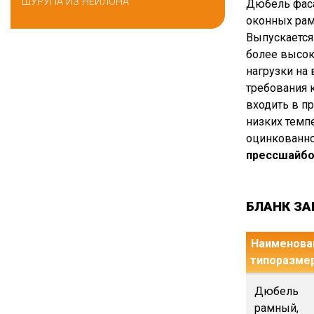
ШУРУПА ИЗ НЕЙЛОНА
Дюбель фаса
оконных рам,
Выпускается 
более высок
нагрузки на
требования 
входить в п
низких темп
оцинкованно
прессшайб
БЛАНК ЗА
Наименован
типоразме
Дюбель
рамный,