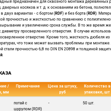
дный предназначен для сквозного монтажа деревянных ре
 дверных косяков и т. д. к основаниям из бетона, полнотел
в двух вариантах - с бортом (
RDF
) и без борта (
RDR
). Мате
ой прочностью и жесткостью по сравнению с полиэтилено
 вырывание и увеличению срока службы. В то же время ж
к диаметру просверленного отверстия. В случае использо
росверленное отверстие. Кроме того, жесткость дюбеля из
ературах, что тоже может вызвать проблемы при монтаже
й стали прочностью 6,8 по DIN EN 20898 и толщиной защит
ой
.
КАЗА
ие /
Примечание
Цена за штуку,
Количество в
р, мм
руб
упаковке, шт
потай с
-
50 шт.
шурупом (RDR)